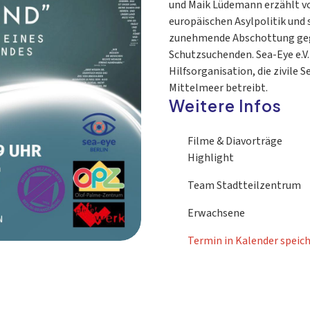
und Maik Lüdemann erzählt v
europäischen Asylpolitik und s
zunehmende Abschottung ge
Schutzsuchenden. Sea-Eye e.V.
Hilfsorganisation, die zivile
Mittelmeer betreibt.
Weitere Infos
Filme & Diavorträge
Highlight
Team Stadtteilzentrum
Erwachsene
Termin in Kalender speic