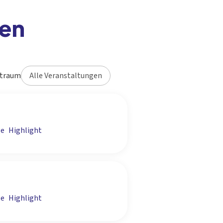
gen
itraum
ge
Highlight
ge
Highlight