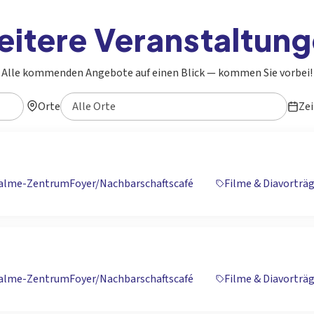
itere Veranstaltun
Alle kommenden Angebote auf einen Blick — kommen Sie vorbei!
Orte
Ze
Palme-Zentrum
Foyer/Nachbarschaftscafé
Filme & Diavorträ
Palme-Zentrum
Foyer/Nachbarschaftscafé
Filme & Diavorträ