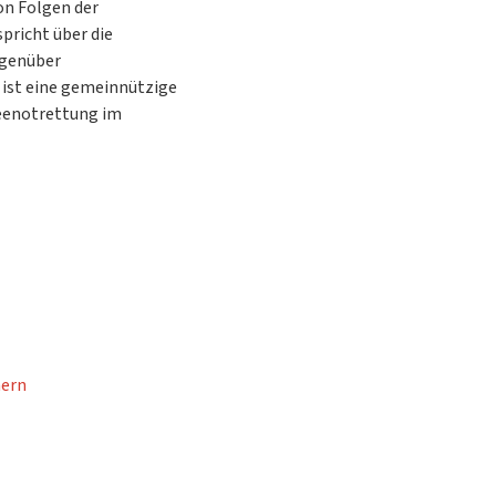
on Folgen der
pricht über die
genüber
 ist eine gemeinnützige
 Seenotrettung im
hern