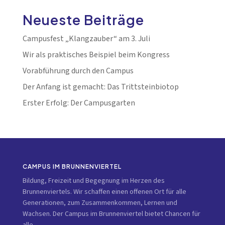
Neueste Beiträge
Campusfest „Klangzauber“ am 3. Juli
Wir als praktisches Beispiel beim Kongress
Vorabführung durch den Campus
Der Anfang ist gemacht: Das Trittsteinbiotop
Erster Erfolg: Der Campusgarten
CAMPUS IM BRUNNENVIERTEL
Bildung, Freizeit und Begegnung im Herzen des
Brunnenviertels. Wir schaffen einen offenen Ort für alle
Generationen, zum Zusammenkommen, Lernen und
Wachsen. Der Campus im Brunnenviertel bietet Chancen für