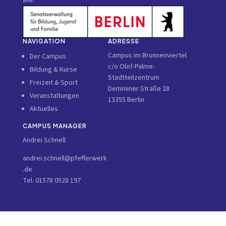
alle.
NAVIGATION
ADRESSE
Campus im Brunnenviertel
Der Campus
c/o Olof-Palme-
Bildung & Kurse
Stadtteilzentrum
Freizeit & Sport
Demminer Straße 28
Veranstaltungen
13355 Berlin
Aktuelles
CAMPUS MANAGER
Andrei Schnell
andrei.schnell@pfefferwerk
.de
Tel. 01578 0528 197
© 2026 Campus im Brunnenviertel