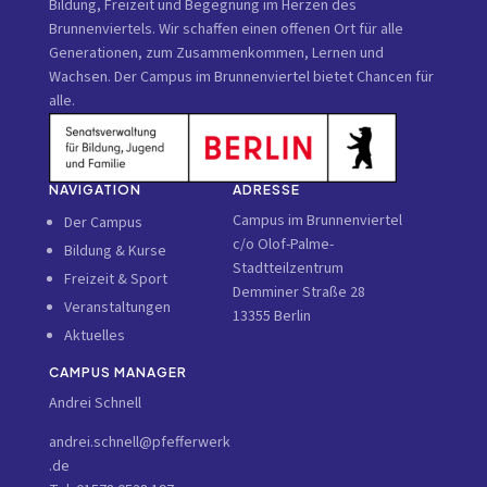
Bildung, Freizeit und Begegnung im Herzen des
Brunnenviertels. Wir schaffen einen offenen Ort für alle
Generationen, zum Zusammenkommen, Lernen und
Wachsen. Der Campus im Brunnenviertel bietet Chancen für
alle.
NAVIGATION
ADRESSE
Campus im Brunnenviertel
Der Campus
c/o Olof-Palme-
Bildung & Kurse
Stadtteilzentrum
Freizeit & Sport
Demminer Straße 28
Veranstaltungen
13355 Berlin
Aktuelles
CAMPUS MANAGER
Andrei Schnell
andrei.schnell@pfefferwerk
.de